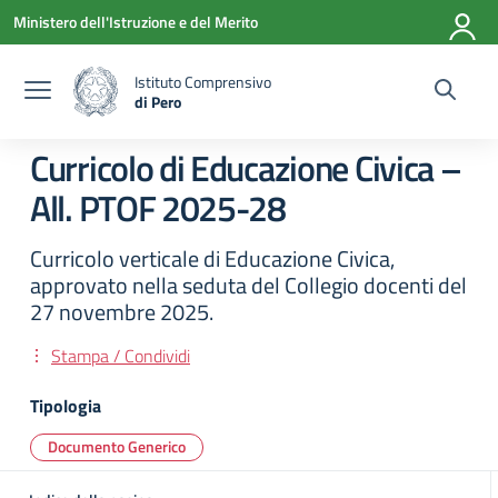
Vai ai contenuti
Vai al menu di navigazione
Vai al footer
Ministero dell'Istruzione e del Merito
Istituto Comprensivo
di Pero
— Visita la pagina iniziale della scuola
Curricolo di Educazione Civica –
All. PTOF 2025-28
Curricolo verticale di Educazione Civica,
approvato nella seduta del Collegio docenti del
27 novembre 2025.
Stampa / Condividi
Tipologia
Documento Generico