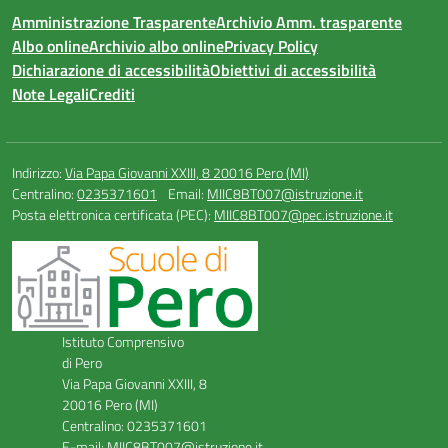
Amministrazione Trasparente
Archivio Amm. trasparente
Albo online
Archivio albo online
Privacy Policy
Dichiarazione di accessibilità
Obiettivi di accessibilità
Note Legali
Crediti
Indirizzo:
Via Papa Giovanni XXIII, 8 20016 Pero (MI)
Centralino:
0235371601
Email:
MIIC8BT007@istruzione.it
Posta elettronica certificata (PEC):
MIIC8BT007@pec.istruzione.it
Istituto Comprensivo
di Pero
Via Papa Giovanni XXIII, 8
20016 Pero (MI)
Centralino: 0235371601
E-mail: MIIC8BT007@istruzione.it