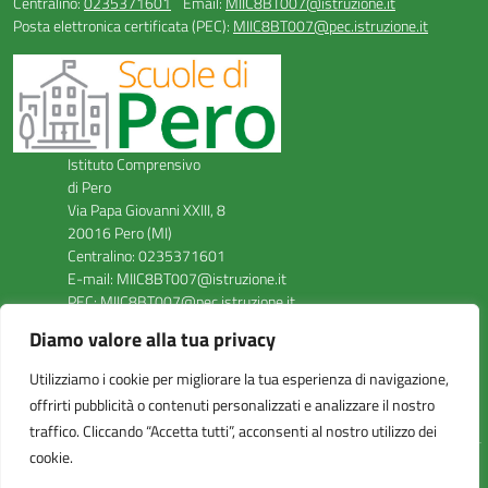
Centralino:
0235371601
Email:
MIIC8BT007@istruzione.it
Posta elettronica certificata (PEC):
MIIC8BT007@pec.istruzione.it
Istituto Comprensivo
di Pero
Via Papa Giovanni XXIII, 8
20016 Pero (MI)
Centralino: 0235371601
E-mail: MIIC8BT007@istruzione.it
PEC: MIIC8BT007@pec.istruzione.it
Codice Meccanografico: MIIC8BT007
Diamo valore alla tua privacy
Codice Fiscale: 93527220151
FAX: 0235371619
Utilizziamo i cookie per migliorare la tua esperienza di navigazione,
offrirti pubblicità o contenuti personalizzati e analizzare il nostro
traffico. Cliccando “Accetta tutti”, acconsenti al nostro utilizzo dei
cookie.
Idea e progetto di Designers Italia