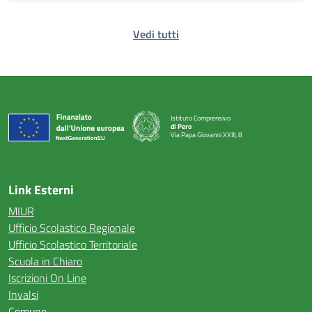
Vedi tutti
Istituto Comprensivo
di Pero
Via Papa Giovanni XXIII, 8
— Visita la pagina iniziale della scuola
Link Esterni
MIUR
Ufficio Scolastico Regionale
Ufficio Scolastico Territoriale
Scuola in Chiaro
Iscrizioni On Line
Invalsi
Comune