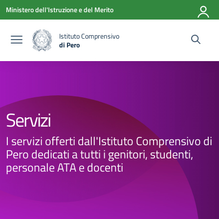
Vai ai contenuti
Vai al menu di navigazione
Vai al footer
Ministero dell'Istruzione e del Merito
Istituto Comprensivo
di Pero
— Visita la pagina iniziale della scuola
Servizi
I servizi offerti dall'Istituto Comprensivo di
Pero dedicati a tutti i genitori, studenti,
personale ATA e docenti