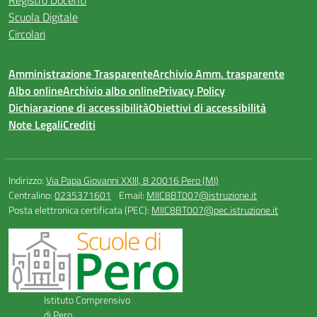
Registro Docenti
Scuola Digitale
Circolari
Amministrazione Trasparente
Archivio Amm. trasparente
Albo online
Archivio albo online
Privacy Policy
Dichiarazione di accessibilità
Obiettivi di accessibilità
Note Legali
Crediti
Indirizzo:
Via Papa Giovanni XXIII, 8 20016 Pero (MI)
Centralino:
0235371601
Email:
MIIC8BT007@istruzione.it
Posta elettronica certificata (PEC):
MIIC8BT007@pec.istruzione.it
Istituto Comprensivo
di Pero