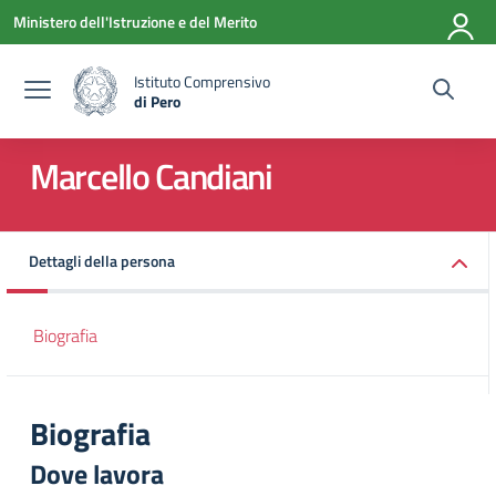
Vai ai contenuti
Vai al menu di navigazione
Vai al footer
Ministero dell'Istruzione e del Merito
Istituto Comprensivo
di Pero
— Visita la pagina iniziale della scuola
Marcello Candiani
Dettagli della persona
Biografia
Biografia
Dove lavora