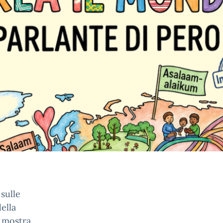
sulle
ella
a mostra