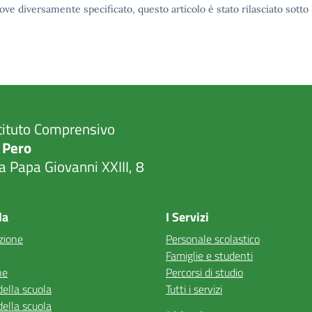
ove diversamente specificato, questo articolo è stato rilasciato sott
tituto Comprensivo
 Pero
a Papa Giovanni XXIII, 8
Visita la pagina iniziale della scuola
la
I Servizi
zione
Personale scolastico
Famiglie e studenti
ne
Percorsi di studio
della scuola
Tutti i servizi
della scuola