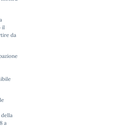
a
 il
rtire da
ipazione
ibile
le
 della
8 a