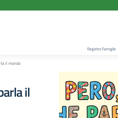
la scuola
Registro Famiglie
rla il mondo
arla il