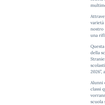
multimo
Attrave
varietà
nostro 
una rif
Questa 
della s
Stranie
scolast
2026”, 
Alunni 
classi 
vorrann
scuola 