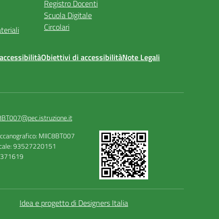
Registro Docenti
Scuola Digitale
Circolari
teriali
accessibilità
Obiettivi di accessibilità
Note Legali
8BT007@pec.istruzione.it
ccanografico: MIIC8BT007
scale: 93527220151
5371619
Idea e progetto di Designers Italia