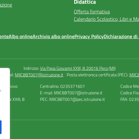
Didattica
azione
Offerta formativa
Calendario Scolastico, Libri e Ma
ente
Albo online
Archivio albo online
Privacy Policy
Dichiarazione di 
Indirizzo:
Via Papa Giovanni XXIII, 8 20016 Pero (MI)
Email:
MIIC8BT007@istruzione.it
Posta elettronica certificata (PEC):
MIIC
omprensivo
Centralino: 0235371601
Codice Me
,
E-mail: MIIC8BT007@istruzione.it
Codice Fi
ovanni XXIII, 8
PEC: MIIC8BT007@pec.istruzione.it
FAX: 023
 (MI)