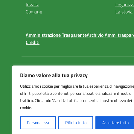
Invalsi
Organizz
Comune
La storia
Amministrazione Trasparente
Archivio Amm. traspar
Crediti
Centralino:
0235371601
Diamo valore alla tua privacy
Istituto C
Utilizziamo i cookie per migliorare la tua esperienza di navigazione
di Pero
offrirti pubblicità o contenuti personalizzati e analizzare il nostro
Via Papa Gi
traffico. Cliccando “Accetta tutti”, acconsenti al nostro utilizzo dei
20016 Pero
cookie.
Personalizza
Rifiuta tutto
Accettare tutto