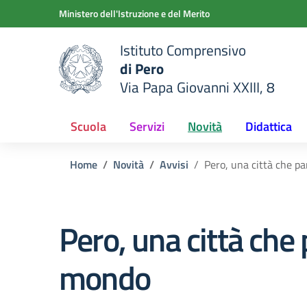
Vai ai contenuti
Vai al menu di navigazione
Vai al footer
Ministero dell'Istruzione e del Merito
Istituto Comprensivo
di Pero
Via Papa Giovanni XXIII, 8
e della scuola
— Visita la pagina iniziale del
Scuola
Servizi
Novità
Didattica
Home
Novità
Avvisi
Pero, una città che pa
Pero, una città che p
mondo