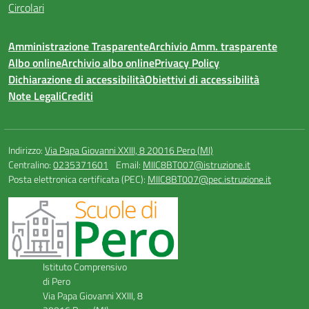
Circolari
Amministrazione Trasparente
Archivio Amm. trasparente
Albo online
Archivio albo online
Privacy Policy
Dichiarazione di accessibilità
Obiettivi di accessibilità
Note Legali
Crediti
Indirizzo:
Via Papa Giovanni XXIII, 8 20016 Pero (MI)
Centralino:
0235371601
Email:
MIIC8BT007@istruzione.it
Posta elettronica certificata (PEC):
MIIC8BT007@pec.istruzione.it
Istituto Comprensivo
di Pero
Via Papa Giovanni XXIII, 8