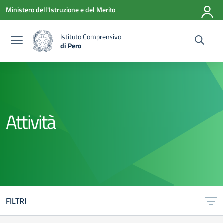
Vai ai contenuti
Vai al menu di navigazione
Vai al footer
Ministero dell'Istruzione e del Merito
Istituto Comprensivo
di Pero
— Visita la pagina iniziale della scuola
Attività
FILTRI